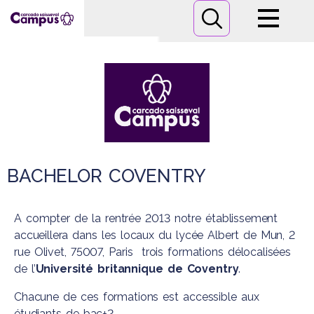
Campus
Formations
Informations pratiques
Nous contacter
BACHELOR COVENTRY
A compter de la rentrée 2013 notre établissement
accueillera dans les locaux du lycée Albert de Mun, 2
rue Olivet, 75007, Paris trois formations délocalisées
de l’
Université britannique de Coventry
.
Chacune de ces formations est accessible aux
étudiants de bac+2.