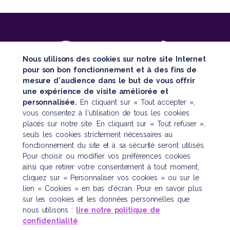
Nous utilisons des cookies sur notre site Internet
pour son bon fonctionnement et à des fins de
mesure d'audience dans le but de vous offrir
SUIVEZ TOUTE NOTRE ACTUALITÉ
une expérience de visite améliorée et
personnalisée.
En cliquant sur « Tout accepter »,
vous consentez à l'utilisation de tous les cookies
placés sur notre site. En cliquant sur « Tout refuser »,
seuls les cookies strictement nécessaires au
fonctionnement du site et à sa sécurité seront utilisés.
Pour choisir ou modifier vos préférences cookies
Nous contacter
ainsi que retirer votre consentement à tout moment,
cliquez sur « Personnaliser vos cookies » ou sur le
121 boulevard Raspail
lien « Cookies » en bas d'écran. Pour en savoir plus
CS 10622 – 75006 Paris
sur les cookies et les données personnelles que
Tél. :
01 45 48 43 46
nous utilisons :
lire notre politique de
confidentialité
plan d’accès