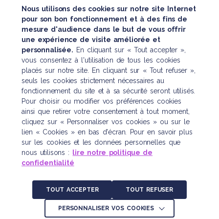
Nous utilisons des cookies sur notre site Internet
pour son bon fonctionnement et à des fins de
mesure d'audience dans le but de vous offrir
SUIVEZ TOUTE NOTRE ACTUALITÉ
une expérience de visite améliorée et
personnalisée.
En cliquant sur « Tout accepter »,
vous consentez à l'utilisation de tous les cookies
placés sur notre site. En cliquant sur « Tout refuser »,
seuls les cookies strictement nécessaires au
fonctionnement du site et à sa sécurité seront utilisés.
Pour choisir ou modifier vos préférences cookies
Nous contacter
ainsi que retirer votre consentement à tout moment,
cliquez sur « Personnaliser vos cookies » ou sur le
121 boulevard Raspail
lien « Cookies » en bas d'écran. Pour en savoir plus
CS 10622 – 75006 Paris
sur les cookies et les données personnelles que
Tél. :
01 45 48 43 46
nous utilisons :
lire notre politique de
confidentialité
plan d’accès
TOUT ACCEPTER
TOUT REFUSER
Mentions légales
Politique de confidentialité
PERSONNALISER VOS COOKIES
Crédits : La Jungle Design