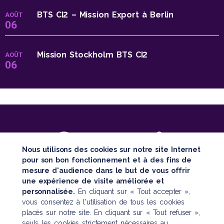
BTS CI2 – Mission Export à Berlin
AOÛT
06
Mission Stockholm BTS CI2
AOÛT
06
Nous utilisons des cookies sur notre site Internet
pour son bon fonctionnement et à des fins de
mesure d'audience dans le but de vous offrir
SUIVEZ TOUTE NOTRE ACTUALITÉ
une expérience de visite améliorée et
personnalisée.
En cliquant sur « Tout accepter »,
vous consentez à l'utilisation de tous les cookies
placés sur notre site. En cliquant sur « Tout refuser »,
seuls les cookies strictement nécessaires au