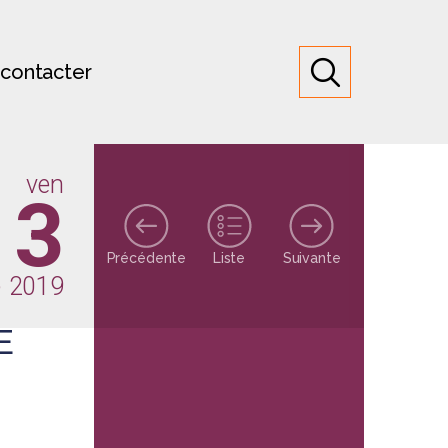
contacter
ven
13
Précédente
Liste
Suivante
e 2019
E