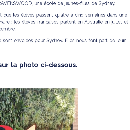
’Elèves
RAVENSWOOD, une école de jeunes-filles de Sydney.
s et
it que les élèves passent quatre à cinq semaines dans une
ignant
 de la
naire : les élèves françaises partent en Australie en juillet et 
Social
écembre.
se sont envolées pour Sydney. Elles nous font part de leurs
sur la photo ci-dessous.