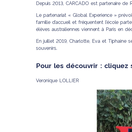
de Parents d
Bac Pro
Depuis 2013, CARCADO est partenaire de 
Pastorale
BAC Science
Accompagnement,
Le partenariat « Global Experience » prévo
Devenir ense
Technologies
Soins et Services à la
famille d’accueil et fréquentent l’école parte
Santé et du 
Personne
élèves australiennes viennent à Paris en d
Bac Pro des Métiers
En juillet 2019, Charlotte, Eva et Tiphaine 
du Commerce et de
souvenirs.
la Vente
Pour les découvrir : cliquez 
Veronique LOLLIER