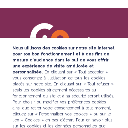
Nous utilisons des cookies sur notre site Internet
pour son bon fonctionnement et à des fins de
mesure d'audience dans le but de vous offrir
SUIVEZ TOUTE NOTRE ACTUALITÉ
une expérience de visite améliorée et
personnalisée.
En cliquant sur « Tout accepter »,
vous consentez à l'utilisation de tous les cookies
placés sur notre site. En cliquant sur « Tout refuser »,
seuls les cookies strictement nécessaires au
fonctionnement du site et à sa sécurité seront utilisés.
Pour choisir ou modifier vos préférences cookies
Nous contacter
ainsi que retirer votre consentement à tout moment,
cliquez sur « Personnaliser vos cookies » ou sur le
121 boulevard Raspail
lien « Cookies » en bas d'écran. Pour en savoir plus
CS 10622 – 75006 Paris
sur les cookies et les données personnelles que
Tél. :
01 45 48 43 46