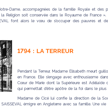
’Elèves
s et
à Notre-Dame, accompagnées de la famille Royale et des pr
ignant
 de la
 « la Religion soit conservée dans le Royaume de Franc
Social
AL font alors le vœu de s’occuper des pauvres et des
1794 : LA TERREUR
Pendant la Terreur, Madame Elisabeth meurt gui
en France. Elle s’engage avec enthousiasme dans 
Cœur de Marie dont la Supérieure est Adélaïde d
qui permettait d’être apôtre de la foi dans le pl
Madame de Cicé lui confie la direction de la Soc
ISSEVAL émigre en Angleterre avec sa famille. Une vie di