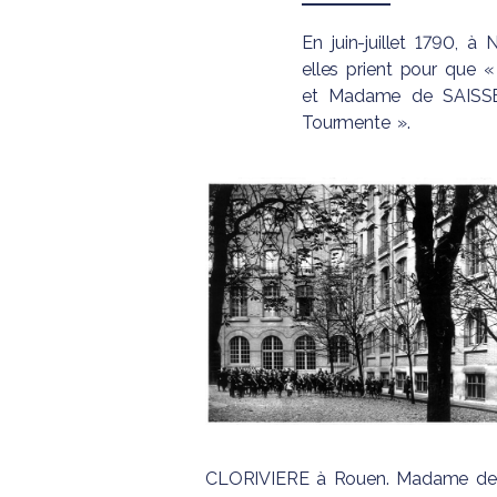
de Parents d
Bac Pro
Pastorale
BAC Science
Accompagnement,
En juin-juillet 1790, 
Devenir ense
Technologies
Soins et Services à la
elles prient pour que
Santé et du 
Personne
et Madame de SAISSEV
Tourmente ».
Bac Pro des Métiers
du Commerce et de
la Vente
CLORIVIERE à Rouen. Madame de SA