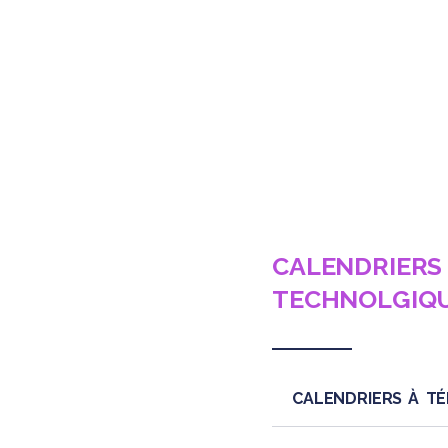
Commercial
Supérieur
Bourses à l’international
Devenir ense
Opérationnel
Formations à l’international
Système de transfert de
crédits : ECTS
Partenariats et réseaux
Certification linguistique
Mobilité Entrante
Projets et voyages
internationaux
Charte ERASMUS
CALENDRIERS 
TECHNOLGIQU
CALENDRIERS À TÉ