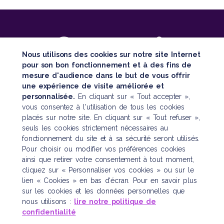
Nous utilisons des cookies sur notre site Internet
pour son bon fonctionnement et à des fins de
mesure d'audience dans le but de vous offrir
SUIVEZ TOUTE NOTRE ACTUALITÉ
une expérience de visite améliorée et
personnalisée.
En cliquant sur « Tout accepter »,
vous consentez à l'utilisation de tous les cookies
placés sur notre site. En cliquant sur « Tout refuser »,
seuls les cookies strictement nécessaires au
fonctionnement du site et à sa sécurité seront utilisés.
Pour choisir ou modifier vos préférences cookies
Nous contacter
ainsi que retirer votre consentement à tout moment,
cliquez sur « Personnaliser vos cookies » ou sur le
121 boulevard Raspail
lien « Cookies » en bas d'écran. Pour en savoir plus
CS 10622 – 75006 Paris
sur les cookies et les données personnelles que
Tél. :
01 45 48 43 46
nous utilisons :
lire notre politique de
confidentialité
plan d’accès