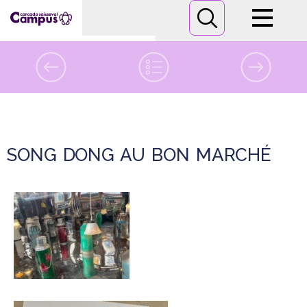
Campus
Formations
vendredi
20
février 2026
Informations pratiques
SONG DONG AU BON MARCHÉ
Nous contacter