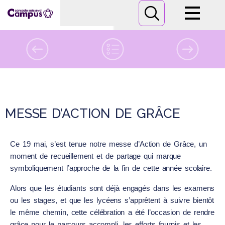
Campus
Formations
mardi
19
mai 2026
Informations pratiques
MESSE D’ACTION DE GRÂCE
Nous contacter
Ce 19 mai, s’est tenue notre messe d’Action de Grâce, un
moment de recueillement et de partage qui marque
symboliquement l’approche de la fin de cette année scolaire.
Alors que les étudiants sont déjà engagés dans les examens
ou les stages, et que les lycéens s’apprêtent à suivre bientôt
le même chemin, cette célébration a été l’occasion de rendre
grâce pour le parcours accompli, les efforts fournis et les