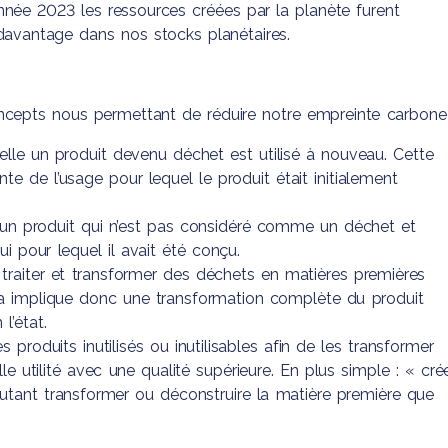
née 2023 les ressources créées par la planète furent
 davantage dans nos stocks planétaires.
cepts nous permettant de réduire notre empreinte carbone 
elle un produit devenu déchet est utilisé à nouveau. Cette
ente de l’usage pour lequel le produit était initialement
 un produit qui n’est pas considéré comme un déchet et
lui pour lequel il avait été conçu.
, traiter et transformer des déchets en matières premières
la implique donc une transformation complète du produit
l’état.
 produits inutilisés ou inutilisables afin de les transformer
e utilité avec une qualité supérieure. En plus simple : « cré
utant transformer ou déconstruire la matière première que