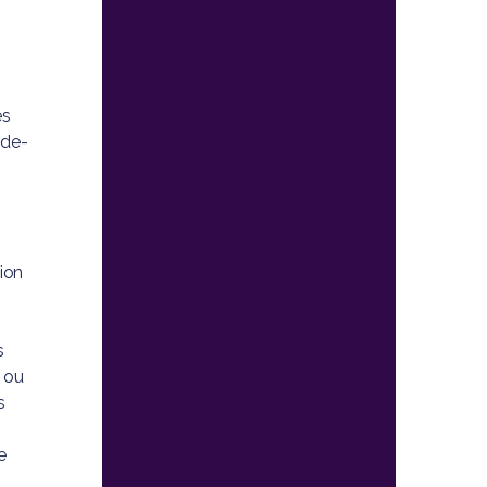
es
-de-
ion
s
 ou
s
e