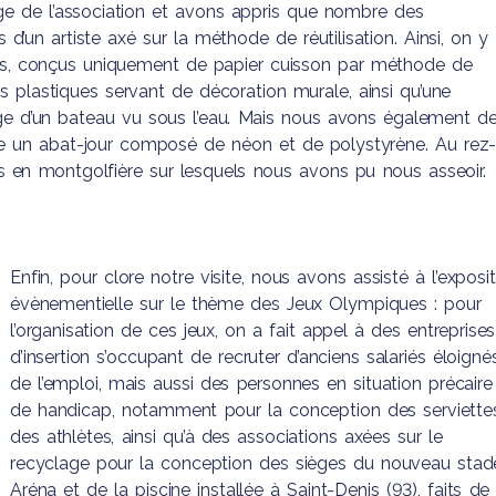
iège de l’association et avons appris que nombre des
 d’un artiste axé sur la méthode de réutilisation. Ainsi, on y
es, conçus uniquement de papier cuisson par méthode de
rs plastiques servant de décoration murale, ainsi qu’une
lage d’un bateau vu sous l’eau. Mais nous avons également d
 un abat-jour composé de néon et de polystyrène. Au rez
s en montgolfière sur lesquels nous avons pu nous asseoir.
Enfin, pour clore notre visite, nous avons assisté à l’exposit
évènementielle sur le thème des Jeux Olympiques : pour
l’organisation de ces jeux, on a fait appel à des entreprises
d’insertion s’occupant de recruter d’anciens salariés éloigné
de l’emploi, mais aussi des personnes en situation précaire
de handicap, notamment pour la conception des serviette
des athlètes, ainsi qu’à des associations axées sur le
recyclage pour la conception des sièges du nouveau stad
Aréna et de la piscine installée à Saint-Denis (93), faits de