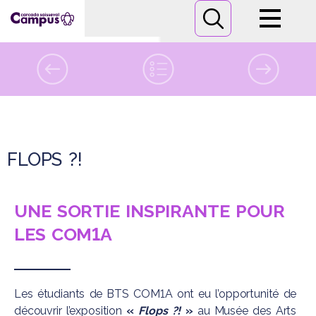
Campus
Formations
mercredi
3
décembre 2025
Informations pratiques
FLOPS ?!
Nous contacter
UNE SORTIE INSPIRANTE POUR
LES COM1A
Les étudiants de BTS COM1A ont eu l’opportunité de
découvrir l’exposition
«
Flops ?!
»
au Musée des Arts