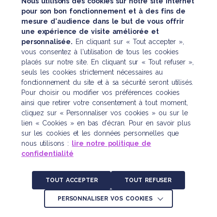
Nous utilisons des cookies sur notre site Internet
pour son bon fonctionnement et à des fins de
mesure d'audience dans le but de vous offrir
SUIVEZ TOUTE NOTRE ACTUALITÉ
une expérience de visite améliorée et
personnalisée.
En cliquant sur « Tout accepter »,
vous consentez à l'utilisation de tous les cookies
placés sur notre site. En cliquant sur « Tout refuser »,
seuls les cookies strictement nécessaires au
fonctionnement du site et à sa sécurité seront utilisés.
Pour choisir ou modifier vos préférences cookies
Nous contacter
ainsi que retirer votre consentement à tout moment,
cliquez sur « Personnaliser vos cookies » ou sur le
121 boulevard Raspail
lien « Cookies » en bas d'écran. Pour en savoir plus
CS 10622 – 75006 Paris
sur les cookies et les données personnelles que
Tél. :
01 45 48 43 46
nous utilisons :
lire notre politique de
confidentialité
plan d’accès
TOUT ACCEPTER
TOUT REFUSER
Mentions légales
Politique de confidentialité
PERSONNALISER VOS COOKIES
Crédits : La Jungle Design