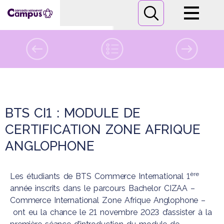
Campus
Formations
mercredi
22
novembre 2023
Informations pratiques
BTS CI1 : MODULE DE
Nous contacter
CERTIFICATION ZONE AFRIQUE
ANGLOPHONE
ère
Les étudiants de
BTS Commerce International
1
année inscrits dans le parcours Bachelor CIZAA –
Commerce International Zone Afrique Anglophone –
ont eu la chance le 21 novembre 2023 d’assister à la