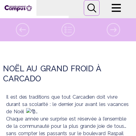
Campus
Formations
vendredi
20
décembre 2024
Informations pratiques
NOËL AU GRAND FROID À
Nous contacter
CARCADO
Il est des traditions que tout Carcadien doit vivre
durant sa scolarité : le dernier jour avant les vacances
de Noël
…
Chaque année une surprise est réservée à l’ensemble
de la communauté pour la plus grande joie de tous…
sans compter les passants sur le boulevard Raspail