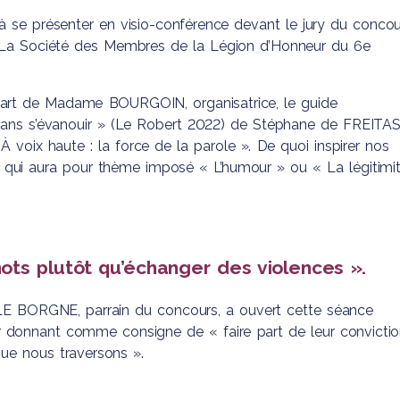
’Elèves
à se présenter en visio-conférence devant le jury du concou
s et
r La Société des Membres de la Légion d’Honneur du 6e
ignant
 de la
Social
 part de Madame BOURGOIN, organisatrice, le guide
ans s’évanouir » (Le Robert 2022) de Stéphane de FREITAS
 voix haute : la force de la parole ». De quoi inspirer nos
 qui aura pour thème imposé « L’humour » ou « La légitimi
mots plutôt qu’échanger des violences ».
LE BORGNE, parrain du concours, a ouvert cette séance
ur donnant comme consigne de « faire part de leur convicti
que nous traversons ».