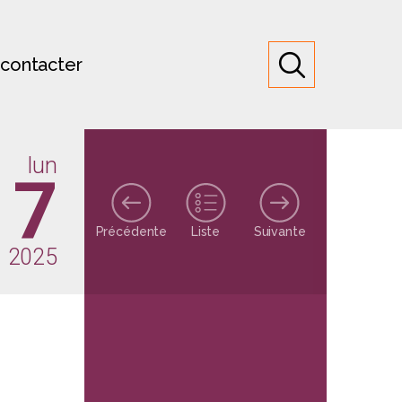
contacter
lun
17
Précédente
Liste
Suivante
 2025