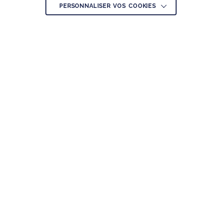
PERSONNALISER VOS COOKIES
Nous contacter
121 boulevard Raspail
CS 10622 – 75006 Paris