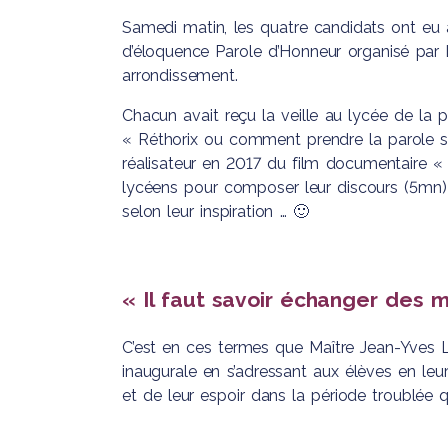
de Parents d
Bac Pro
Pastorale
Samedi matin, les quatre candidats ont eu 
BAC Science
Accompagnement,
d’éloquence Parole d’Honneur organisé pa
Devenir ense
Technologies
Soins et Services à la
arrondissement.
Santé et du 
Personne
Chacun avait reçu la veille au lycée de la
Bac Pro des Métiers
« Réthorix ou comment prendre la parole s
du Commerce et de
réalisateur en 2017 du film documentaire « À
la Vente
lycéens pour composer leur discours (5mn)
selon leur inspiration … 🙂
« Il faut savoir échanger des 
C’est en ces termes que Maître Jean-Yves 
inaugurale en s’adressant aux élèves en le
et de leur espoir dans la période troublée 