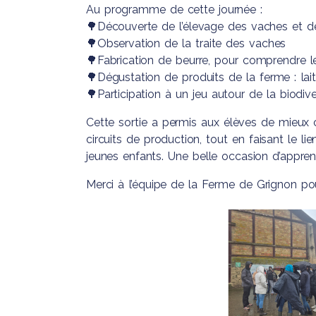
de Parents d
Bac Pro
Au programme de cette journée :
Pastorale
BAC Science
Accompagnement,
🌳
Découverte de l’élevage des vaches et 
Devenir ense
Technologies
Soins et Services à la
🌳
Observation de la traite des vaches
Santé et du 
Personne
🌳
Fabrication de beurre, pour comprendre le
🌳
Dégustation de produits de la ferme : lai
Bac Pro des Métiers
🌳
Participation à un jeu autour de la biodive
du Commerce et de
Cette sortie a permis aux élèves de mieux 
la Vente
circuits de production, tout en faisant le l
jeunes enfants. Une belle occasion d’apprend
Merci à l’équipe de la Ferme de Grignon pou