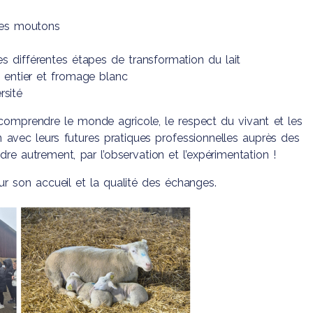
’Elèves
s et
des moutons
ignant
 de la
Social
s différentes étapes de transformation du lait
t entier et fromage blanc
rsité
comprendre le monde agricole, le respect du vivant et les
ien avec leurs futures pratiques professionnelles auprès des
re autrement, par l’observation et l’expérimentation !
r son accueil et la qualité des échanges.