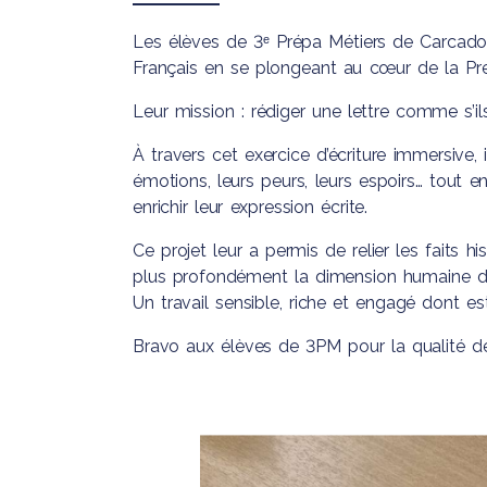
de Parents d
Bac Pro
Pastorale
BAC Science
Accompagnement,
Les élèves de 3ᵉ Prépa Métiers de
Carcado
Devenir ense
Technologies
Soins et Services à la
Français en se plongeant au cœur de la Pr
Santé et du 
Personne
Leur mission : rédiger une lettre comme s’i
Bac Pro des Métiers
À travers cet exercice d’écriture immersive,
du Commerce et de
émotions, leurs peurs, leurs espoirs… tout 
la Vente
enrichir leur expression écrite.
Ce projet leur a permis de relier les faits h
plus profondément la dimension humaine de
Un travail sensible, riche et engagé dont e
Bravo aux élèves de 3PM pour la qualité de