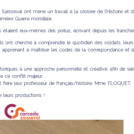
’Elèves
s et
 Saisseval
ont mené un travail à la croisée de l’Histoire et 
ignant
 de la
emière Guerre mondiale.
Social
ls étaient eux-mêmes des poilus, écrivant depuis les tranché
 ils ont cherché à comprendre le quotidien des soldats, leurs
en apprenant à maîtriser les codes de la correspondance et à
istoriques à une approche personnelle et créative, afin de sais
 ce conflit majeur.
st fière leur professeur de français/histoire, Mme FLOQUET.
 leurs productions !